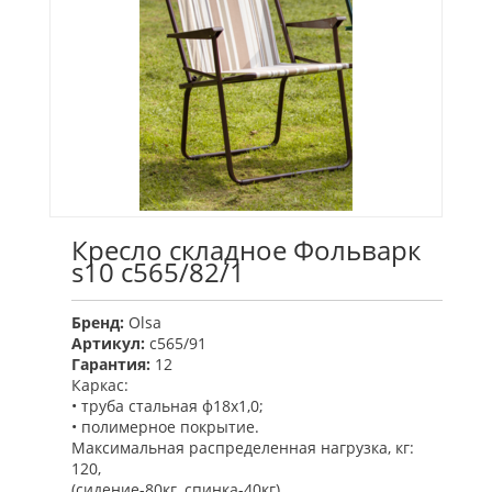
Кресло складное Фольварк
s10 с565/82/1
Бренд:
Olsa
Артикул:
с565/91
Гарантия:
12
Каркас:
• труба стальная ф18х1,0;
• полимерное покрытие.
Максимальная распределенная нагрузка, кг:
120,
(сидение-80кг, спинка-40кг)