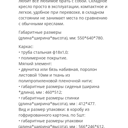
любит все любимое брать с собой. Складное
кресло просто в эксплуатации, компактное и
легкое, удобное при перевозке, в складном
состоянии не занимает места по сравнению
с обычными креслами.
Габаритные размеры
(длина*ширина*высота), мм:
550*640*780.
Каркас:
• труба стальная ф18х1,0;
• полимерное покрытие.
Мягкий элемент:
• двунитка или бязь набивная, поролон
листовой 10мм и ткань из
полипропиленовой пленочной нити;
• габаритные размеры сиденья (ширина
*длина), мм : 460*512;
• габаритные размеры спинки
(длина*ширина*высота), мм : 412*477.
Вид и размер упаковки:
в коробу из
гофрированного картона, по 5шт:
• габаритные размеры упаковки
(длина*ширина*высота), мм : 566*246*612.