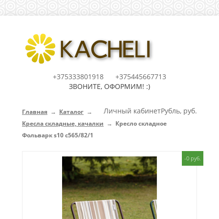
+375333801918
+375445667713
ЗВОНИТЕ, ОФОРМИМ! :)
Личный кабинет
Рубль, руб.
Главная
→
Каталог
→
Кресла складные, качалки
→
Кресло складное
Фольварк s10 с565/82/1
-0 руб.